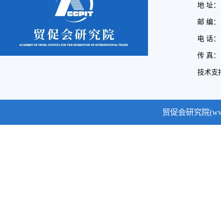
地 址：
邮 编： 
电 话： (
传 真： (
技术支
贸促会研究院(www.cc