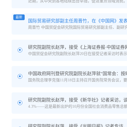
最新
研究院副院长赵萍，接受《光明日报》记者专访，谈