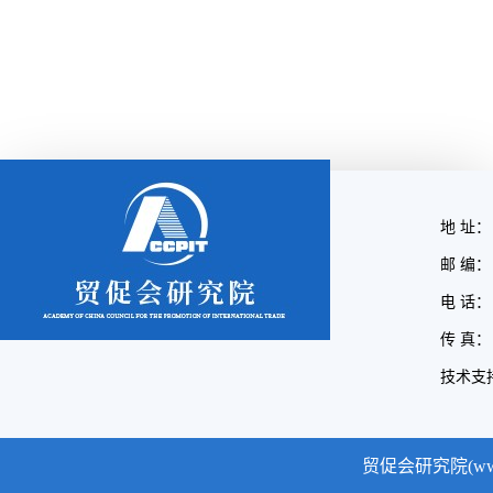
地 址：
邮 编： 
电 话： (
传 真： (
技术支
贸促会研究院(www.cc