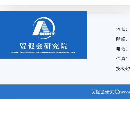
地 址：
邮 编： 
电 话： 
传 真： 
技术支
贸促会研究院(www.cc