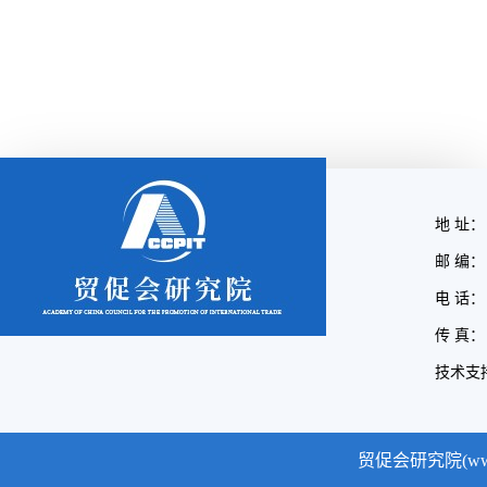
地 址：
邮 编： 
电 话： (
传 真： (
技术支
贸促会研究院(www.cc