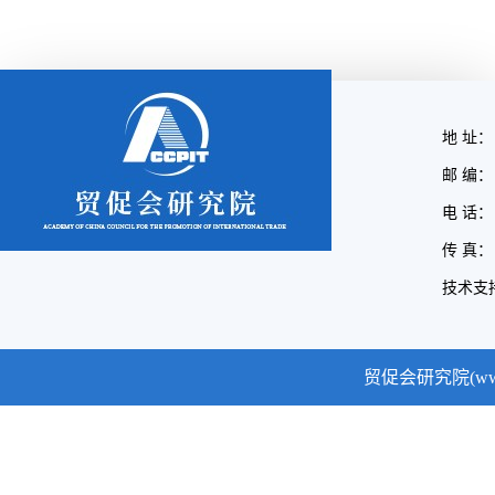
地 址：
邮 编： 
电 话： (
传 真： (
技术支
贸促会研究院(www.cc