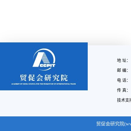
地 址：
邮 编： 
电 话： (
传 真： (
技术支
贸促会研究院(www.cc