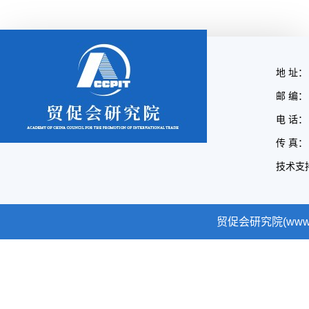
地 址：
邮 编： 
电 话： 
传 真： 
技术支
贸促会研究院(www.cc