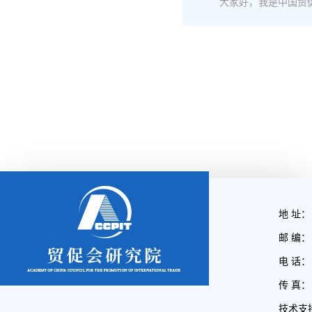
地 址：
邮 编： 
电 话： (
传 真： (
技术支