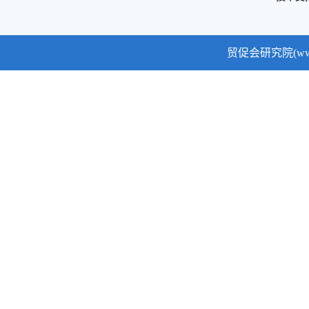
贸促会研究院(www.cc