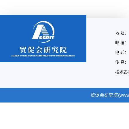
地 址：
邮 编： 
电 话： 
传 真： 
技术支
贸促会研究院(www.cc