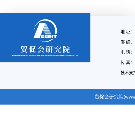
地 址：
邮 编： 
电 话： 
传 真： 
技术支
贸促会研究院(www.cc