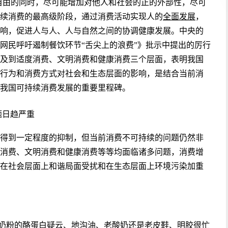
自由的同时，尽可能增加对他人和社会的正的外部性，尽可
续消费的最高级阶段，通过消费活动实现人的
全面发展
，
响，促进人与人、人与自然之间的协调健康发展。中央的
网民呼吁遏制餐饮环节“舌尖上的浪费”》批示中提出的厉行
及到适度消费、文明消费和健康消费三个层面，表明我国
行为和消费方式对社会和生态层面的影响，是结合当前消
我国可持续消费发展的重要里程碑。
题日趋严重
得到一定程度的抑制，但当前消费不可持续的问题仍然非
消费、文明消费和健康消费等等均面临诸多问题，消费增
在社会层面上和谐局面受扰和在生态层面上环境污染加重
雅培奶粉的酪蛋白疑云、地沟油、老酸奶还是老皮鞋、明胶很忙