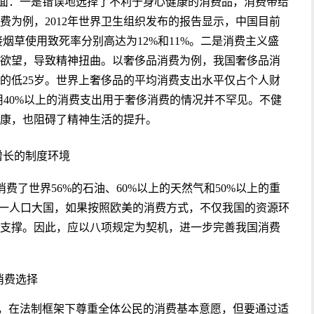
面：一是错误地选择了不利于身心健康的消费品，消费带给
费为例，2012年世界卫生组织发布的报告显示，中国目前
接烟草使用致死率分别高达为12%和11%。二是消费主义盛
欲望，导致精神扭曲。以奢侈品消费为例，我国奢侈品消
国的低25岁。世界上奢侈品的平均消费支出水平仅占个人财
用40%以上的消费支出用于奢侈消费的情况并不罕见。不健
康，也阻碍了精神生活的提升。
增长的制度环境
消费了世界56%的石油、60%以上的天然气和50%以上的重
第一人口大国，如果按照欧美的消费方式，不仅我国的资源环
支撑。因此，应以八项规定为契机，进一步完善我国消费
消费选择
，在法制框架下尊重全体公民的消费基本意愿，但要通过适