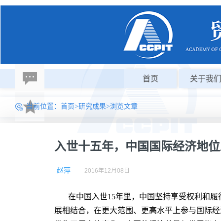
首页
关于我
当前位置：
首页
>
研究成果
>浏览文章
入世十五年，中国国际经济地位
赵萍
2016年12月08日
在中国入世15年里，中国坚持享受权利和
展相结合，在更大范围、更高水平上参与国际经