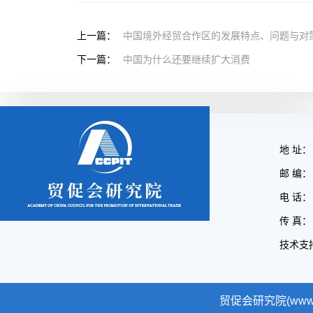
上一篇：
中国境外经贸合作区的发展特点、问题与对
下一篇：
中国为什么还要继续扩大消费
地 址：
邮 编： 
电 话： 
传 真： 
技术支
贸促会研究院(www.cc