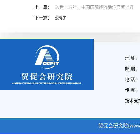
上一篇：
入世十五年，中国国际经济地位显著上升
下一篇：
没有了
地 址：
邮 编： 
电 话： 
传 真： 
技术支
贸促会研究院(www.cc