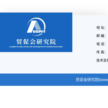
地 址：
邮 编： 
电 话： 
传 真： 
技术支
贸促会研究院(www.cc