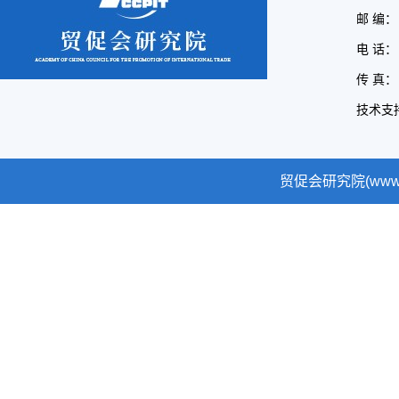
邮 编： 
电 话： 
传 真： 
技术支
贸促会研究院(www.cc