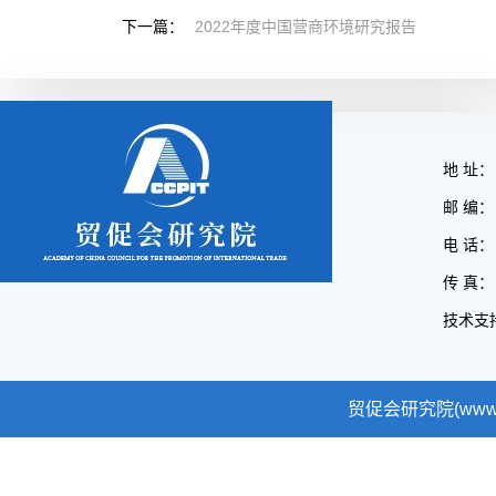
下一篇：
2022年度中国营商环境研究报告
地 址：
邮 编： 
电 话： 
传 真： 
技术支
贸促会研究院(www.cc