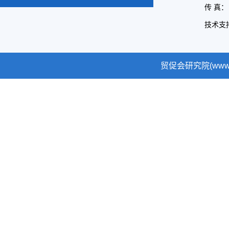
传 真： 
技术支
贸促会研究院(www.cc