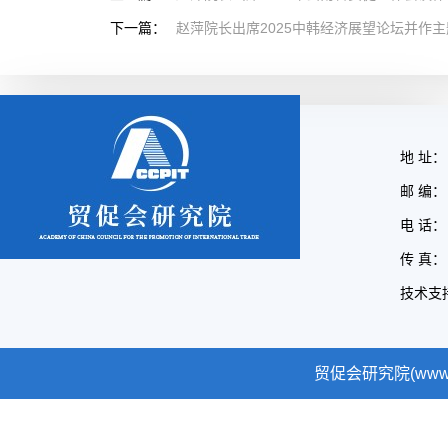
下一篇：
赵萍院长出席2025中韩经济展望论坛并作
地 址：
邮 编： 
电 话： 
传 真： 
技术支
贸促会研究院(www.cc