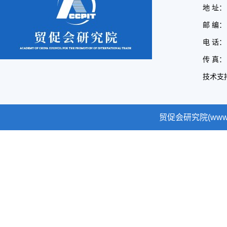
地 址：
邮 编： 
电 话： 
传 真： 
技术支
贸促会研究院(www.cc