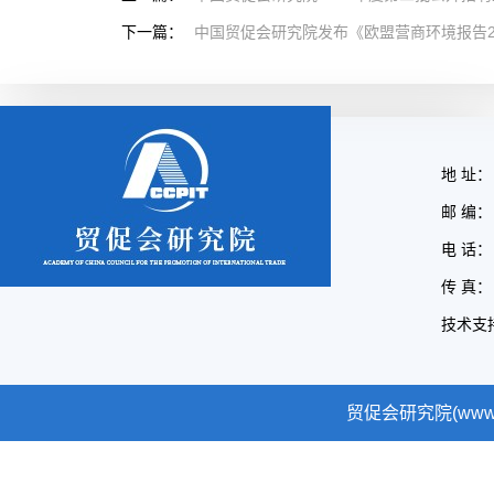
下一篇：
中国贸促会研究院发布《欧盟营商环境报告202
地 址：
邮 编： 
电 话： 
传 真： 
技术支
贸促会研究院(www.cc