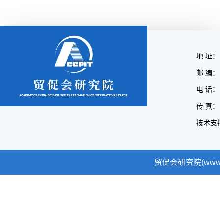
地 址：
邮 编： 
电 话： 
传 真： 
技术支
贸促会研究院(www.cc