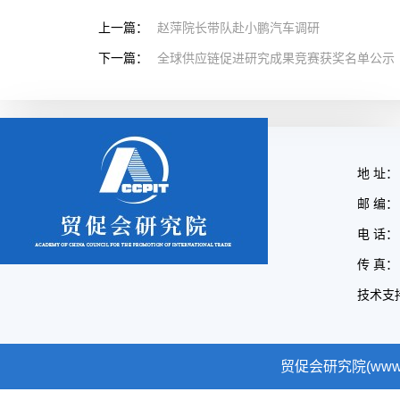
上一篇：
赵萍院长带队赴小鹏汽车调研
下一篇：
全球供应链促进研究成果竞赛获奖名单公示
地 址：
邮 编： 
电 话： 
传 真： 
技术支
贸促会研究院(www.cc